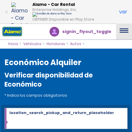
Alamo - Car Rental
Enterprise Holdings, Inc.
ver
OBTENER: Disponible en Play Store
signin_flyout_toggle
Inicio
Vehículos
Honduras
Autos
Económico Alquiler
Verificar disponibilidad de
Económico
* Indica los campos obligatorios
location_search_pickup_and_return_placeholder