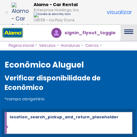
Alamo - Car Rental
Enterprise Holdings, Inc.
visualizar
OBTER – na Play Store
signin_flyout_toggle
Página inicial
Veículos
Honduras
Carros
Econômico Aluguel
Verificar disponibilidade de
Econômico
*campo obrigatório
location_search_pickup_and_return_placeholder