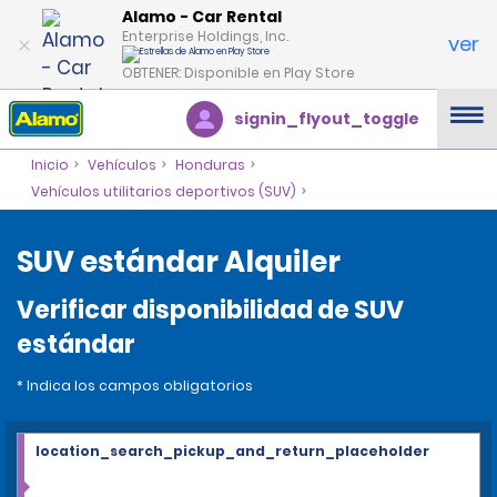
Alamo - Car Rental
Enterprise Holdings, Inc.
ver
OBTENER: Disponible en Play Store
signin_flyout_toggle
Inicio
Vehículos
Honduras
Vehículos utilitarios deportivos (SUV)
SUV estándar Alquiler
Verificar disponibilidad de SUV
estándar
* Indica los campos obligatorios
location_search_pickup_and_return_placeholder