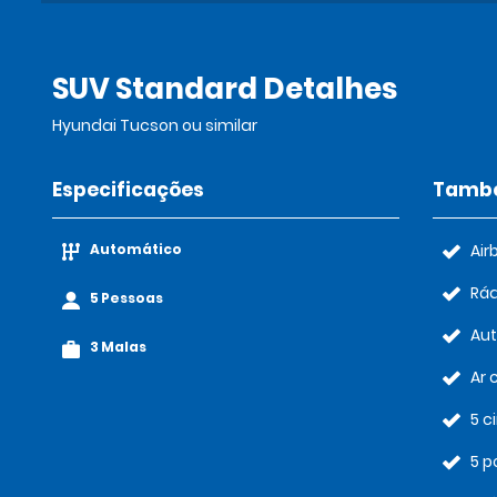
SUV Standard Detalhes
Hyundai Tucson ou similar
Especificações
També
Automático
Air
Rád
5 Pessoas
Au
3 Malas
Ar 
5 c
5 p