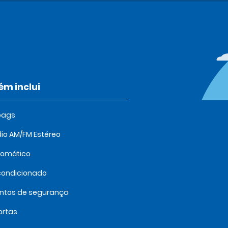
m inclui
bags
io AM/FM Estéreo
tomático
condicionado
intos de segurança
ortas