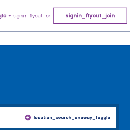
gle
signin_flyout_join
signin_flyout_or
location_search_oneway_toggle