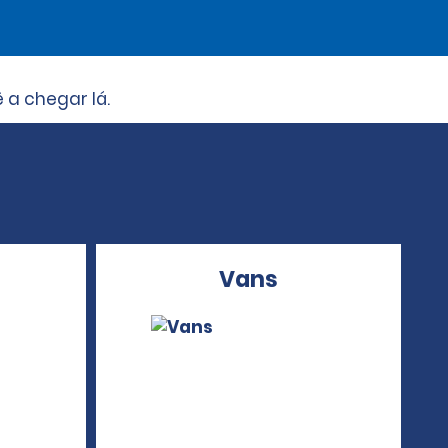
 a chegar lá.
Vans