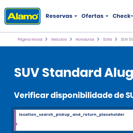
Reservas
Ofertas
Check-
Página inicial
Veículos
Honduras
SUVs
SUV S
SUV Standard Alug
Verificar disponibilidade de 
location_search_pickup_and_return_placeholder