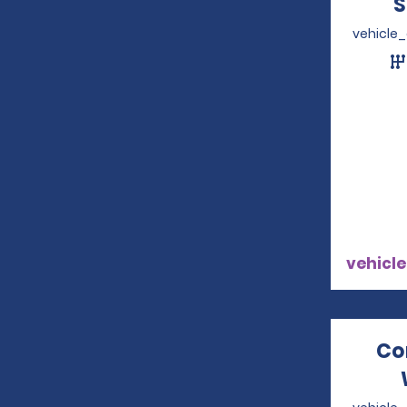
S
vehicle
vehicle
Co