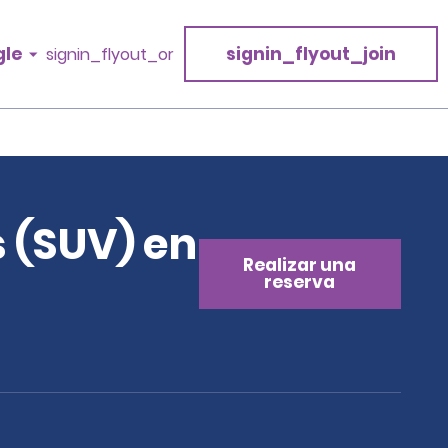
gle
signin_flyout_join
signin_flyout_or
s (SUV) en
Realizar una
reserva