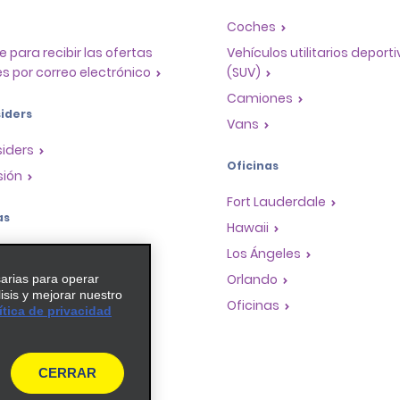
Coches
e para recibir las ofertas
Vehículos utilitarios deport
s por correo electrónico
(SUV)
Camiones
iders
Vans
siders
Oficinas
sión
Fort Lauderdale
as
Hawaii
a de recompensas para
Los Ángeles
Orlando
sarias para operar
lisis y mejorar nuestro
dades de franquicias
Oficinas
ítica de privacidad
de viaje
es de guía
CERRAR