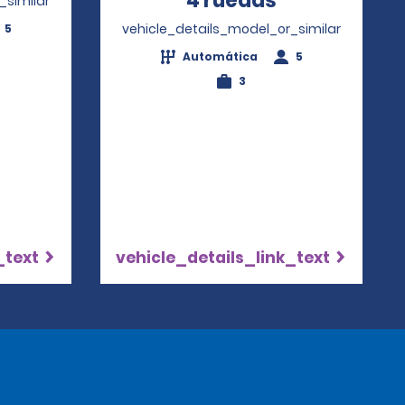
4 ruedas
Opens in a 
_similar
vehicle_details_model_or_similar
5
Automática
5
3
_text
vehicle_details_link_text