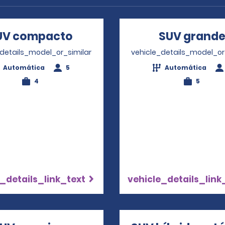
UV compacto
Opens in a new window
SUV grand
_details_model_or_similar
vehicle_details_model_or
Automática
5
Automática
4
5
_details_link_text
vehicle_details_link