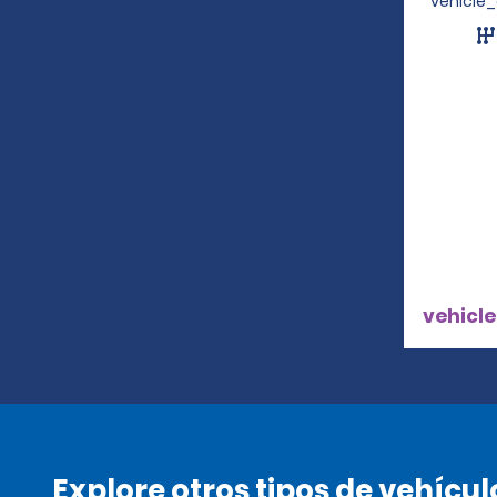
vehicle
vehicle
Explore otros tipos de vehícul