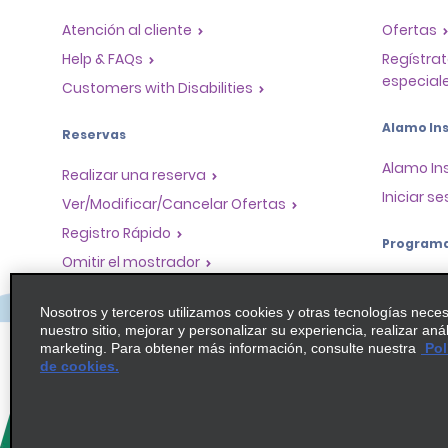
Atención al cliente
Ofertas
Help & FAQs
Regístrat
especiale
Customers with Disabilities
Alamo Ins
Reservas
Alamo In
Realizar una reserva
Iniciar se
Ver/Modificar/Cancelar Ofertas
Registro Rápido
Program
Omitir el mostrador
Program
Viajes realizados / Recibos
socios
Nosotros y terceros utilizamos cookies y otras tecnologías nece
Alquiler de autos solo de ida
nuestro sitio, mejorar y personalizar su experiencia, realizar aná
Oportuni
marketing. Para obtener más información, consulte nuestra
Pol
globales
de cookies.
Agentes 
Operador