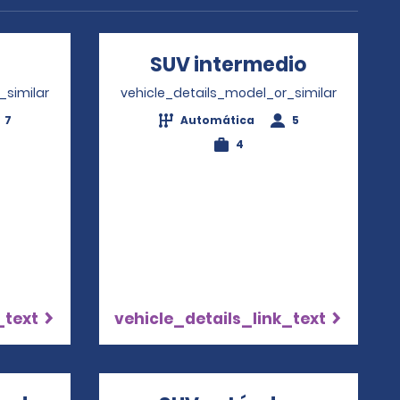
e
Opens in a new window
SUV intermedio
Opens in
_similar
vehicle_details_model_or_similar
7
Automática
5
4
_text
vehicle_details_link_text