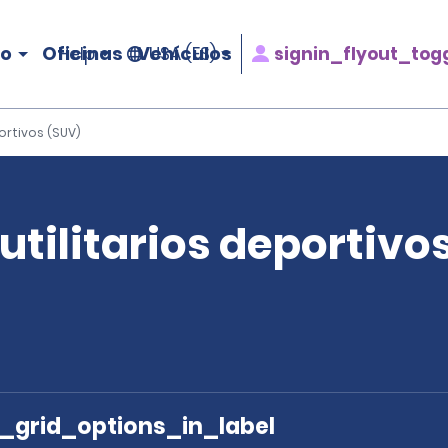
ro
Oficinas
Vehículos
signin_flyout_tog
Help
USA (ES)
ortivos (SUV)
utilitarios deportivo
e_grid_options_in_label