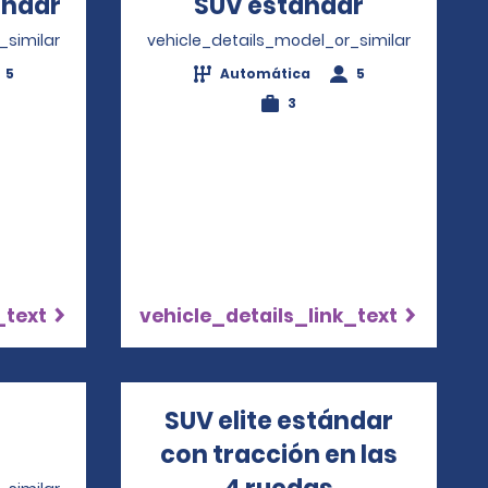
ándar
Opens in a new window
SUV estándar
Opens in 
_similar
vehicle_details_model_or_similar
5
Automática
5
3
_text
vehicle_details_link_text
o
SUV elite estándar
Opens in a new window
con tracción en las