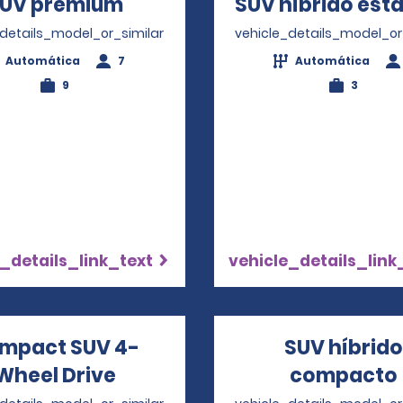
UV premium
Opens in a new window
SUV híbrido est
_details_model_or_similar
vehicle_details_model_or
Automática
7
Automática
9
3
_details_link_text
vehicle_details_link
mpact SUV 4-
SUV híbrid
Wheel Drive
Opens in a new window
compacto