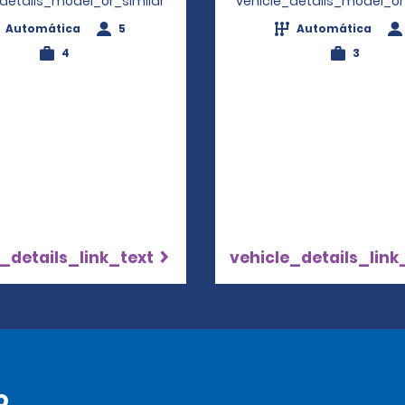
_details_model_or_similar
vehicle_details_model_or
Automática
5
Automática
4
3
_details_link_text
vehicle_details_link
o