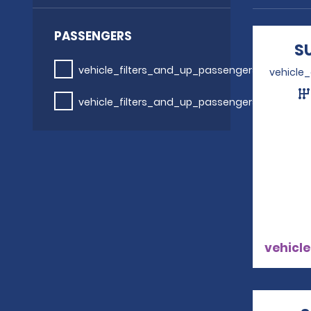
PASSENGERS
S
vehicle_filters_and_up_passengers
vehicle
vehicle_filters_and_up_passengers
vehicle