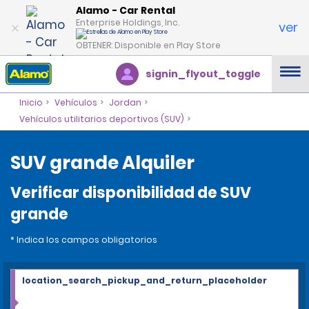
Alamo - Car Rental
Enterprise Holdings, Inc.
ver
OBTENER: Disponible en Play Store
signin_flyout_toggle
Inicio
Vehículos
Jordan
Vehículos utilitarios deportivos (SUV)
SUV grande Alquiler
Verificar disponibilidad de SUV
grande
* Indica los campos obligatorios
location_search_pickup_and_return_placeholder