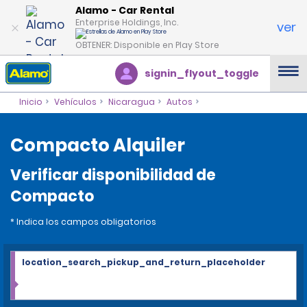
Alamo - Car Rental
Enterprise Holdings, Inc.
ver
OBTENER: Disponible en Play Store
signin_flyout_toggle
Inicio
Vehículos
Nicaragua
Autos
Compacto Alquiler
Verificar disponibilidad de
Compacto
* Indica los campos obligatorios
location_search_pickup_and_return_placeholder