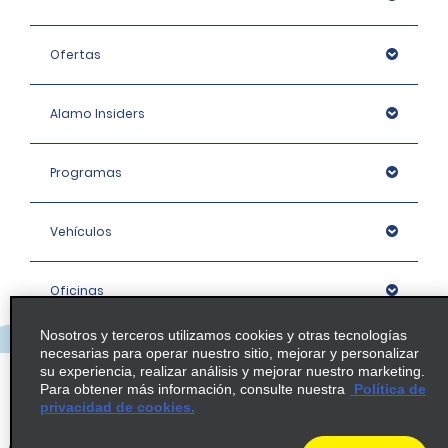
Ofertas
Alamo Insiders
Programas
Vehículos
Oficinas
Nosotros y terceros utilizamos cookies y otras tecnologías
Empresa
necesarias para operar nuestro sitio, mejorar y personalizar
su experiencia, realizar análisis y mejorar nuestro marketing.
Para obtener más información, consulte nuestra
Política de
privacidad de cookies.
Política / Mapa del sitio