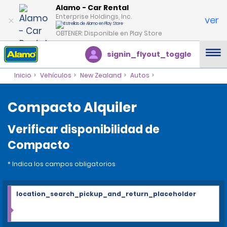
Alamo - Car Rental
Enterprise Holdings, Inc.
ver
OBTENER: Disponible en Play Store
signin_flyout_toggle
Inicio
Vehículos
New Zealand
Autos
Compacto Alquiler
Verificar disponibilidad de
Compacto
* Indica los campos obligatorios
location_search_pickup_and_return_placeholder