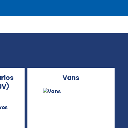
arios
Vans
UV)