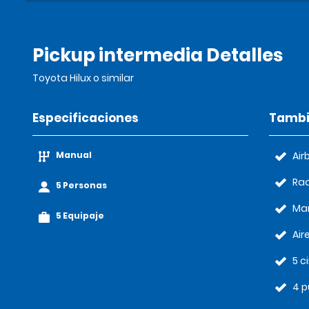
Pickup intermedia Detalles
Toyota Hilux o similar
Especificaciones
Tambi
Manual
Air
Rad
5 Personas
Ma
5 Equipaje
Air
5 c
4 p