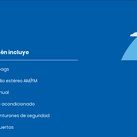
én incluye
bags
io estéreo AM/FM
nual
e acondicionado
inturones de seguridad
uertas