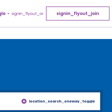
gle
signin_flyout_join
signin_flyout_or
location_search_oneway_toggle