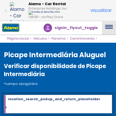
Alamo - Car Rental
Enterprise Holdings, Inc.
visualizar
OBTER – na Play Store
signin_flyout_toggle
Página inicial
Veículos
Panama
Caminhonetes
Picape Intermediária Aluguel
Verificar disponibilidade de Picape
Intermediária
*campo obrigatório
location_search_pickup_and_return_placeholder