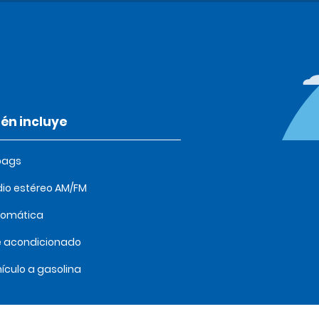
én incluye
bags
io estéreo AM/FM
tomática
e acondicionado
ículo a gasolina