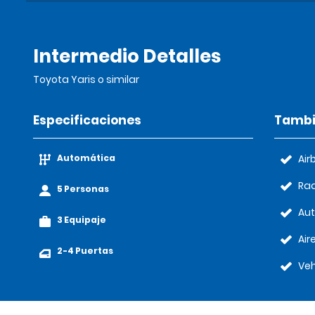
Intermedio Detalles
Toyota Yaris o similar
Especificaciones
Tambi
Automática
Air
Rad
5 Personas
Au
3 Equipaje
Air
2-4 Puertas
Veh