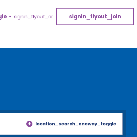
gle
signin_flyout_join
signin_flyout_or
location_search_oneway_toggle