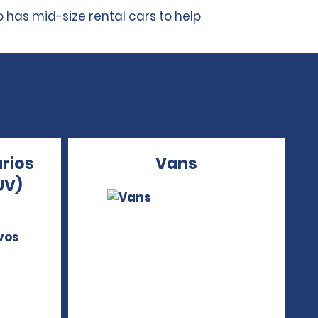
has mid-size rental cars to help
arios
Vans
UV)