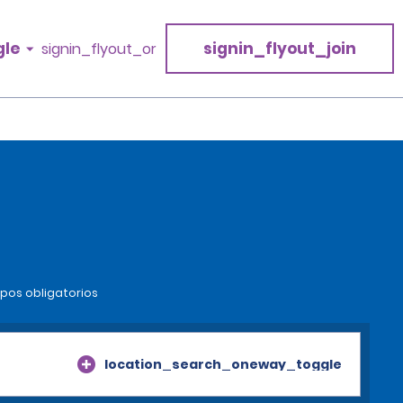
gle
signin_flyout_join
signin_flyout_or
mpos obligatorios
location_search_oneway_toggle