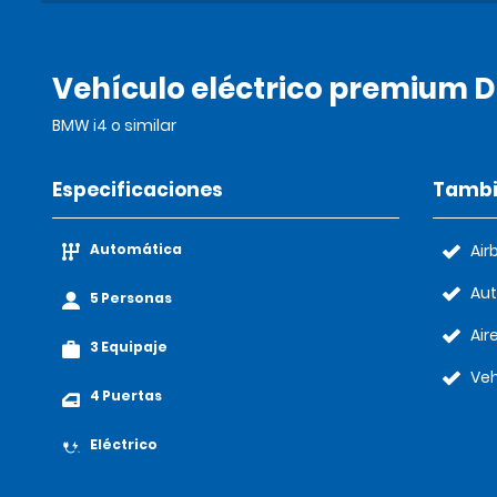
Vehículo eléctrico premium D
BMW i4 o similar
Especificaciones
Tambi
Automática
Air
Au
5 Personas
Air
3 Equipaje
Veh
4 Puertas
Eléctrico