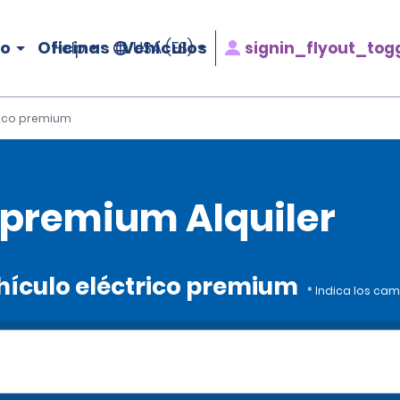
ro
Oficinas
Vehículos
signin_flyout_tog
Help
USA (ES)
rico premium
 premium Alquiler
ehículo eléctrico premium
* Indica los ca