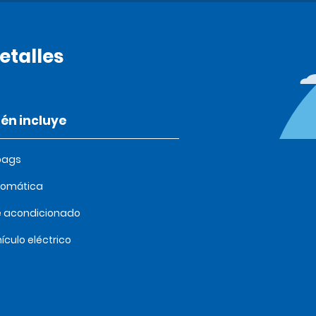
etalles
én incluye
bags
tomática
e acondicionado
ículo eléctrico