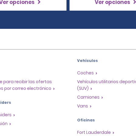
Ver opciones
Ver opciones
Vehículos
Coches
e para recibir las ofertas
Vehículos utilitarios deport
s por correo electrónico
(SUV)
Camiones
iders
Vans
siders
Oficinas
sión
Fort Lauderdale