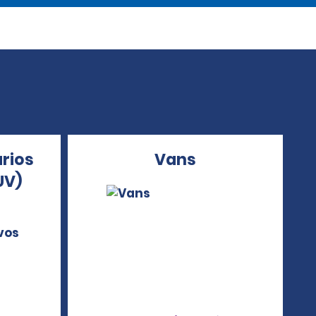
arios
Vans
UV)