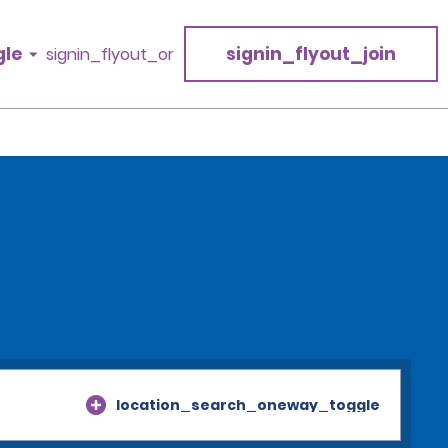
gle
signin_flyout_join
signin_flyout_or
location_search_oneway_toggle