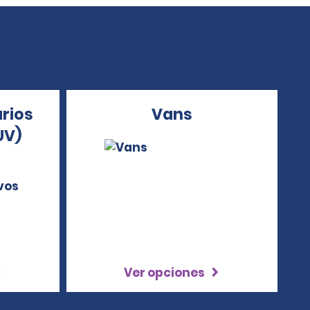
arios
Vans
UV)
Ver opciones