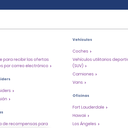
Vehículos
Coches
e para recibir las ofertas
Vehículos utilitarios deport
s por correo electrónico
(SUV)
Camiones
iders
Vans
siders
Oficinas
sión
Fort Lauderdale
as
Hawaii
a de recompensas para
Los Ángeles