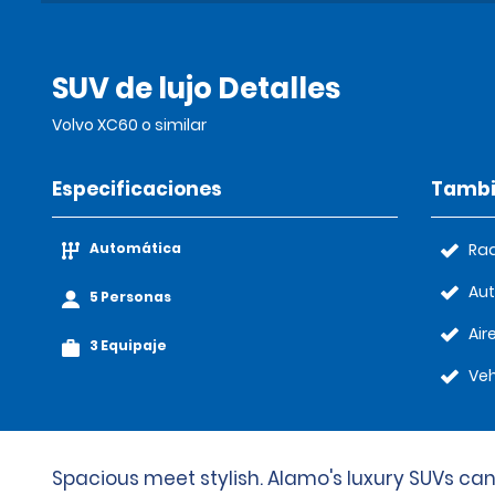
SUV de lujo Detalles
Volvo XC60 o similar
Especificaciones
Tambi
Automática
Rad
Au
5 Personas
Air
3 Equipaje
Veh
Spacious meet stylish. Alamo's luxury SUVs can