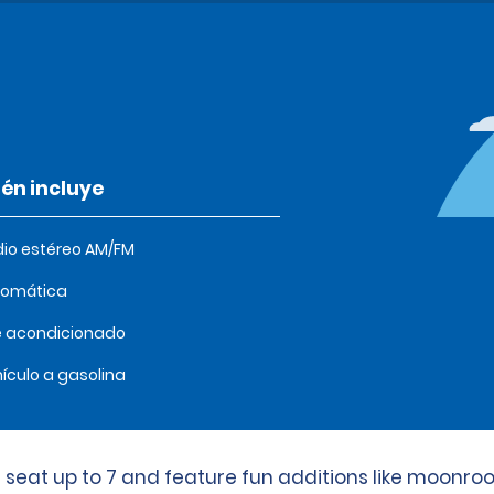
én incluye
io estéreo AM/FM
tomática
e acondicionado
ículo a gasolina
 seat up to 7 and feature fun additions like moonro