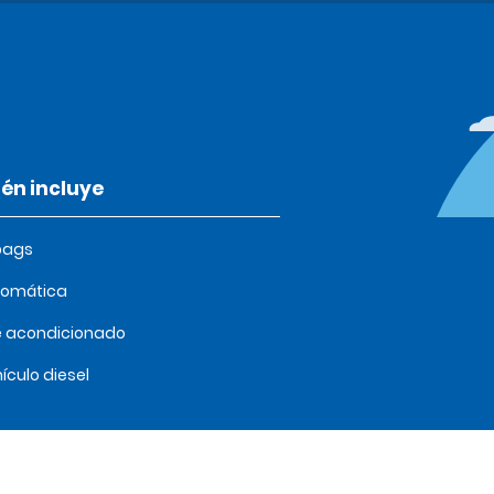
én incluye
bags
tomática
e acondicionado
ículo diesel