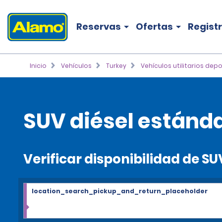
Reservas
Ofertas
Regist
Inicio
Vehículos
Turkey
Vehículos utilitarios depo
SUV diésel estánda
Verificar disponibilidad de SU
location_search_pickup_and_return_placeholder