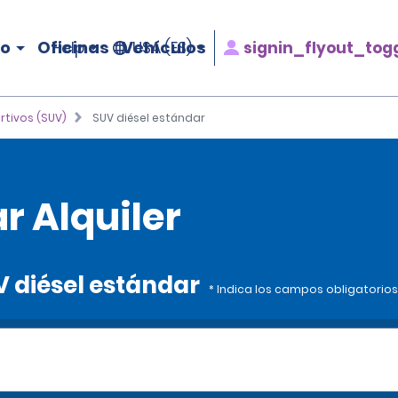
ro
Oficinas
Vehículos
signin_flyout_tog
Help
USA (ES)
rtivos (SUV)
SUV diésel estándar
r Alquiler
V diésel estándar
* Indica los campos obligatorios