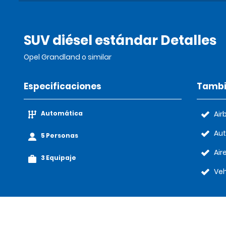
SUV diésel estándar Detalles
Opel Grandland o similar
Especificaciones
Tambi
Automática
Air
Au
5 Personas
Air
3 Equipaje
Veh