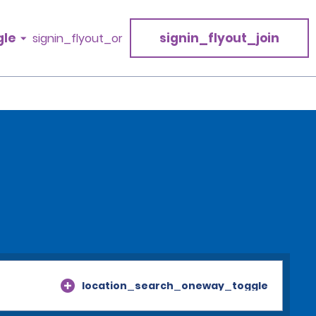
gle
signin_flyout_join
signin_flyout_or
location_search_oneway_toggle