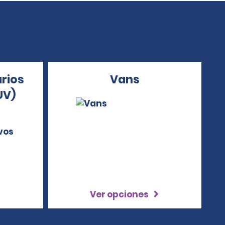
arios
Vans
UV)
Ver opciones