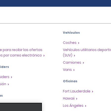
Vehículos
Coches
e para recibir las ofertas
Vehículos utilitarios deport
s por correo electrónico
(SUV)
Camiones
iders
Vans
siders
Oficinas
sión
Fort Lauderdale
as
Hawaii
a de recompensas para
Los Ángeles