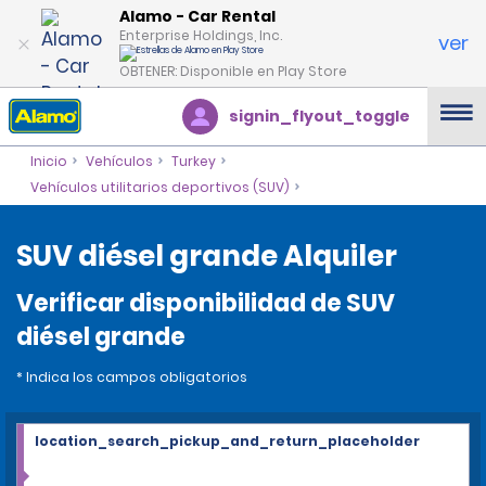
Alamo - Car Rental
Enterprise Holdings, Inc.
ver
OBTENER: Disponible en Play Store
signin_flyout_toggle
Inicio
Vehículos
Turkey
Vehículos utilitarios deportivos (SUV)
SUV diésel grande Alquiler
Verificar disponibilidad de SUV
diésel grande
* Indica los campos obligatorios
location_search_pickup_and_return_placeholder