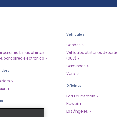
Vehículos
Coches
e para recibir las ofertas
Vehículos utilitarios deport
s por correo electrónico
(SUV)
Camiones
iders
Vans
siders
Oficinas
sión
Fort Lauderdale
as
Hawaii
a de recompensas para
Los Ángeles