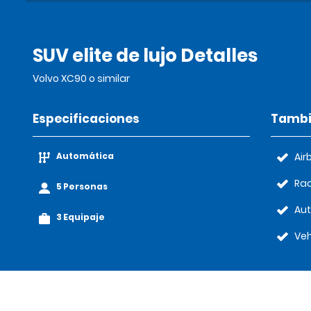
SUV elite de lujo Detalles
Volvo XC90 o similar
Especificaciones
Tambi
Automática
Air
Rad
5 Personas
Au
3 Equipaje
Veh