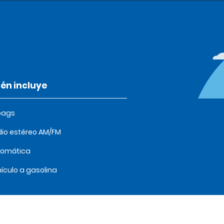
én incluye
bags
io estéreo AM/FM
tomática
ículo a gasolina