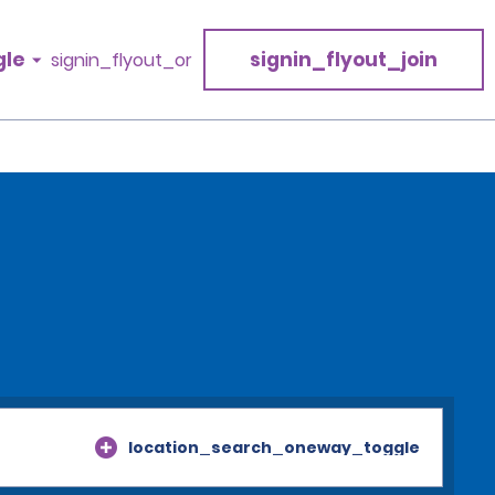
gle
signin_flyout_join
signin_flyout_or
location_search_oneway_toggle