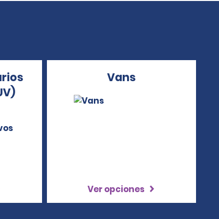
arios
Vans
UV)
Ver opciones