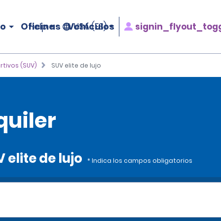
ro
Oficinas
Vehículos
signin_flyout_tog
Help
USA (ES)
rtivos (SUV)
SUV elite de lujo
quiler
 elite de lujo
* Indica los campos obligatorios