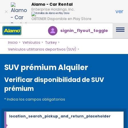
Alamo - Car Rental
Enterprise Holdings, Inc.
ver
OBTENER: Disponible en Play Store
signin_flyout_toggle
Inicio
Vehículos
Turkey
Vehículos utilitarios deportivos (SUV)
SUV prémium Alquiler
Verificar disponibilidad de SUV
prémium
* Indica los campos obligatorios
location_search_pickup_and_return_placeholder