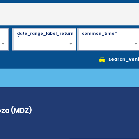
date_range_label_return
common_time
*
*
search_vehi
doza (MDZ)