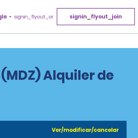
gle
signin_flyout_join
signin_flyout_or
a (MDZ) Alquiler de
Ver/modificar/cancelar