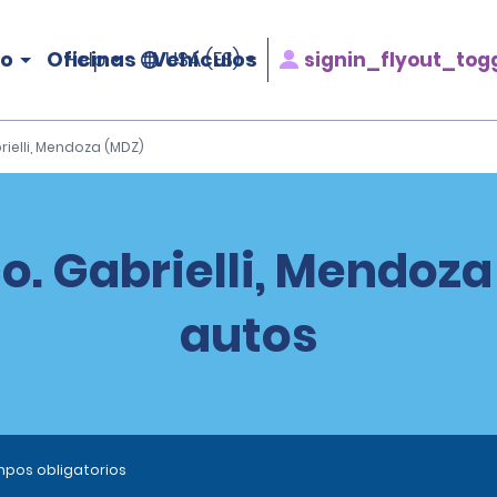
ro
Oficinas
Vehículos
signin_flyout_tog
Help
USA (ES)
brielli, Mendoza (MDZ)
co. Gabrielli, Mendoz
autos
ampos obligatorios