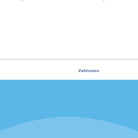
Vehículos
Coches
e para recibir las ofertas
Vehículos utilitarios deport
s por correo electrónico
(SUV)
Camiones
iders
Vans
siders
Oficinas
sión