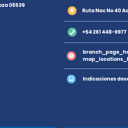
Ruta Nac No 40 A
+54 261 448-9977
branch_page_ho
map_locations_b
Indicaciones des