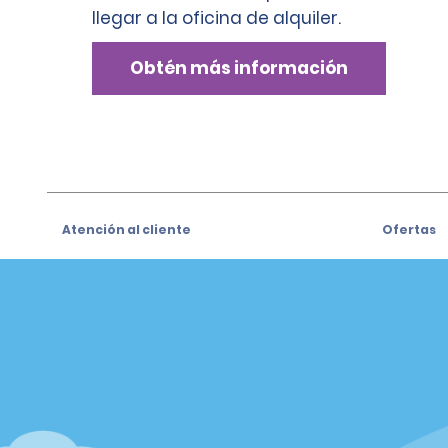
llegar a la oficina de alquiler.
Obtén más información
Atención al cliente
Ofertas
Atención al cliente
Ofertas
Help & FAQs
Regístrat
especiale
Customers with Disabilities
Alamo Ins
Reservas
Alamo In
Realizar una reserva
Iniciar se
Ver/Modificar/Cancelar Ofertas