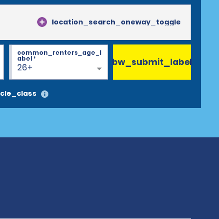
location_search_oneway_toggle
common_renters_age_l
abel
*
bw_submit_label
26+
cle_class