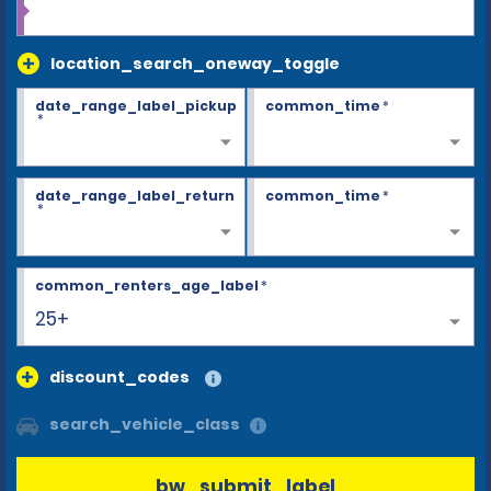
location_search_oneway_toggle
date_range_label_pickup
common_time
*
*
date_range_label_return
common_time
*
*
common_renters_age_label
*
25+
discount_codes
search_vehicle_class
bw_submit_label