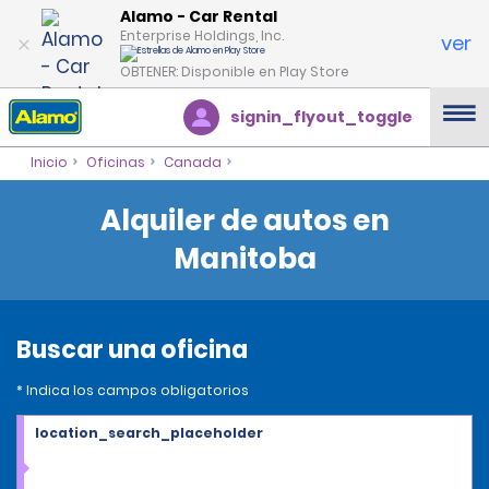
Alamo - Car Rental
Enterprise Holdings, Inc.
ver
OBTENER: Disponible en Play Store
signin_flyout_toggle
Inicio
Oficinas
Canada
Alquiler de autos en
Manitoba
Buscar una oficina
* Indica los campos obligatorios
location_search_placeholder