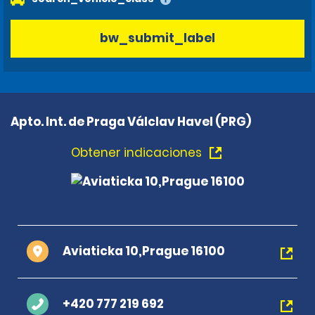
bw_submit_label
Apto. Int. de Praga Válclav Havel (PRG)
Obtener indicaciones
Aviaticka 10,Prague 16100
+420 777 219 692