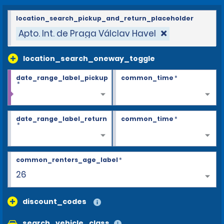
location_search_pickup_and_return_placeholder
Apto. Int. de Praga Válclav Havel
location_search_oneway_toggle
date_range_label_pickup
common_time
*
*
date_range_label_return
common_time
*
*
common_renters_age_label
*
26
discount_codes
search_vehicle_class