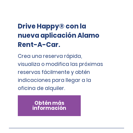
adicionales de identificación, si es necesario, las 
y no se suma a las tarifas transfronterizas 1, 2, 3 y 4.
cuales pueden incluir una verificación de identidad 
con una organización externa.
Los viajes transfronterizos no autorizados darán lugar a un
incumplimiento del contrato y se incurrirá en una multa de
Drive Happy® con la
1210 EUR IVA incluido).
nueva aplicación Alamo
Rent-A-Car.
Crea una reserva rápida,
visualiza o modifica las próximas
reservas fácilmente y obtén
indicaciones para llegar a la
oficina de alquiler.
Obtén más
información