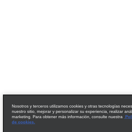
Nosotros y terceros utilizamos cookies y otras tecnologías nece
nuestro sitio, mejorar y personalizar su experiencia, realizar aná
marketing. Para obtener más información, consulte nuestra
Pol
de cookies.