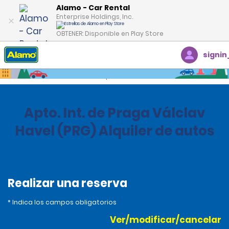
Alamo - Car Rental
Enterprise Holdings, Inc.
OBTENER: Disponible en Play Store
signin
Inicio
Oficinas
Czech Republic
Apto. Int. de Praga Válclav
Havel (PRG) Alquiler de autos
Realizar una reserva
* Indica los campos obligatorios
Ver/modificar/cancelar