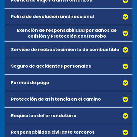
Política de viajes transfronterizos
El Paquete de protección de Alamo (APP) es un 
paquete de productos que incluye Exención de 
responsabilidad por daños de colisión-Protección 
Póliza de devolución unidireccional
contra robo (CDW-TP), Protección del deducible (DP), 
Responsabilidad civil ante terceros (TPL) y Protección 
Exención de responsabilidad por daños de
de asistencia en el camino (RAP) a un precio reducido. 
Todos los alquileres unidireccionales deben
colisión y Protección contra robo
El APP no es un seguro Si compras el APP, la empresa de 
reservarse con anticipación y están sujetos a
alquiler exime contractualmente tu responsabilidad 
disponibilidad.
Servicio de reabastecimiento de combustible
La Exención de responsabilidad por daños de colisión 
por el costo de los daños, la pérdida o el robo del 
más Protección contra robo (CDW-TP) no es un 
vehículo, la asistencia en el camino y hasta los límites 
Se aplican cargos de ida y se pagan en el momento
seguro. La compra de la CDW-TP es opcional y no es 
de la póliza por daños y lesiones a terceros durante el 
de realizar el alquiler.
Seguro de accidentes personales
un requisito para alquilar un vehículo en Ecuador. Si se 
período de alquiler en Ecuador, sujeto a las acciones 
compra la CDW-TP, la empresa de alquiler, por 
que invalidan la cobertura, según lo establecido en el 
Los cargos unidireccionales no se pueden pagar con
contrato, te exime de responsabilidad por el total o 
Formas de pago
contrato de alquiler. No se aplica deducible.
antelación.
parte del costo de los daños, la pérdida o el robo del 
vehículo durante el período de alquiler, a menos que la 
Protección de asistencia en el camino
Se aceptan las principales tarjetas de crédito 
cobertura deje de ser válida, según lo establecido en 
emitidas por American Express, Mastercard, Visa, 
el contrato de alquiler. Se aplicará un deducible de 
Discover Card y Diners Club. Todas las tarjetas 
hasta USD 3,000. La CDW-TP está incluida en el 
Requisitos del arrendatario
presentadas deben estar a nombre del arrendatario. 
Paquete de protección de Alamo (APP).
No se aceptan tarjetas digitales (Apple Pay, Google 
Pay, etc.), cheques de viajero, tarjetas de prepago, 
Responsabilidad civil ante terceros