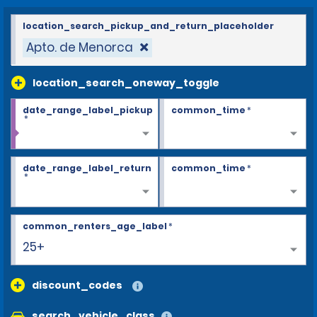
location_search_pickup_and_return_placeholder
Apto. de Menorca
location_search_oneway_toggle
date_range_label_pickup
common_time
*
*
date_range_label_return
common_time
*
*
common_renters_age_label
*
25+
discount_codes
search_vehicle_class