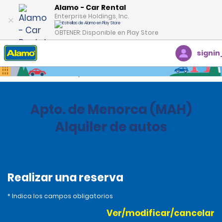
Alamo - Car Rental
Enterprise Holdings, Inc.
OBTENER: Disponible en Play Store
signin
Inicio
Oficinas
Spain
Apto. de Menorca (MAH)
Alquiler de autos
Realizar una reserva
* Indica los campos obligatorios
Ver/modificar/cancelar