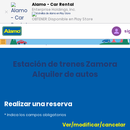
Alamo - Car Rental
Enterprise Holdings, Inc.
OBTENER: Disponible en Play Store
si
Inicio
Oficinas
Spain
Estación de trenes Zamora
Alquiler de autos
Realizar una reserva
* Indica los campos obligatorios
Ver/modificar/cancelar