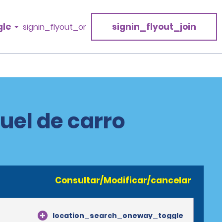
gle
signin_flyout_join
signin_flyout_or
uel de carro
Consultar/Modificar/cancelar
location_search_oneway_toggle