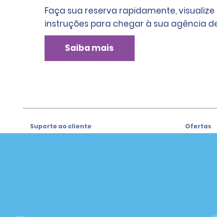
Faça sua reserva rapidamente, visualize
instruções para chegar à sua agência de
Saiba mais
Suporte ao cliente
Ofertas
Suporte ao cliente
Ofertas
Ajuda e Perguntas Frequentes
Registre-
e-mail
Clientes com Necessidades
Especiais
Alamo Ins
Reservas
Alamo In