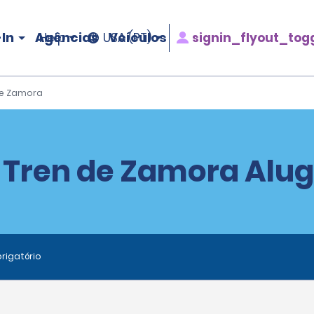
In
Agências
Veículos
signin_flyout_tog
Help
USA (PT)
de Zamora
 Tren de Zamora Alug
rigatório