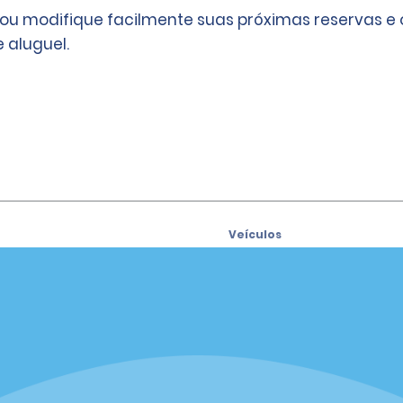
 ou modifique facilmente suas próximas reservas e
 aluguel.
Veículos
Carros
se para receber ofertas por
SUVs
Caminhonetes
Vans
iders
Agências
siders