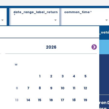
date_range_label_return
common_time
*
*
search_vehi
2026
w
1
2
3
4
5
6
7
8
9
10
11
12
13
14
15
16
17
18
19
Estacion De Tren 
N,49029 Zamora,