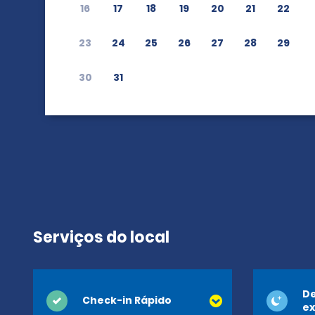
16
17
18
19
20
21
22
23
24
25
26
27
28
29
30
31
Serviços do local
De
Check-in Rápido
ex