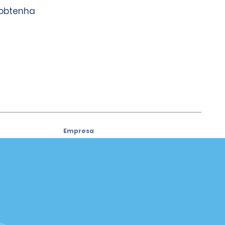
 obtenha
Empresa
Sobre a Alamo
Carreiras
Carros usados
Aplicativo da Alamo
Política / Mapa do Site