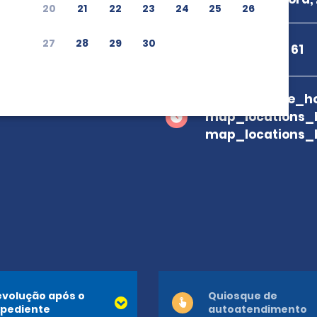
20
21
22
23
24
25
26
27
28
29
30
+34 980 88 79 61
branch_page_ho
map_locations_
map_locations_
volução após o
Quiosque de
pediente
autoatendimento