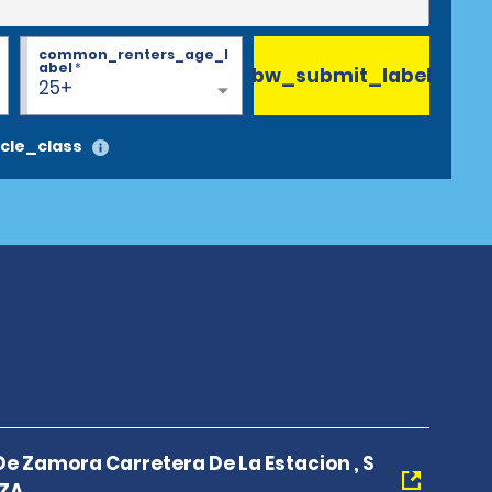
common_renters_age_l
abel
*
bw_submit_label
25+
cle_class
De Zamora Carretera De La Estacion , S
 ZA