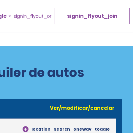
gle
signin_flyout_join
signin_flyout_or
uiler de autos
Ver/modificar/cancelar
location_search_oneway_toggle