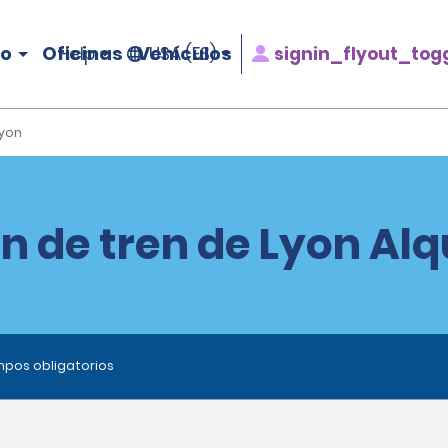
ro
Oficinas
Vehículos
signin_flyout_tog
Help
USA (ES)
Lyon
ón de tren de Lyon Alq
ampos obligatorios