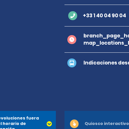
+33 1 40 04 90 04
branch_page_ho
map_locations_
Indicaciones des
voluciones fuera
l horario de
Quiosco interactivo