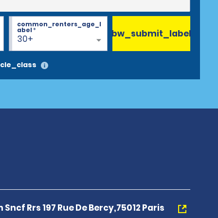
common_renters_age_l
abel
*
bw_submit_label
30+
cle_class
n Sncf Rrs 197 Rue De Bercy,75012 Paris