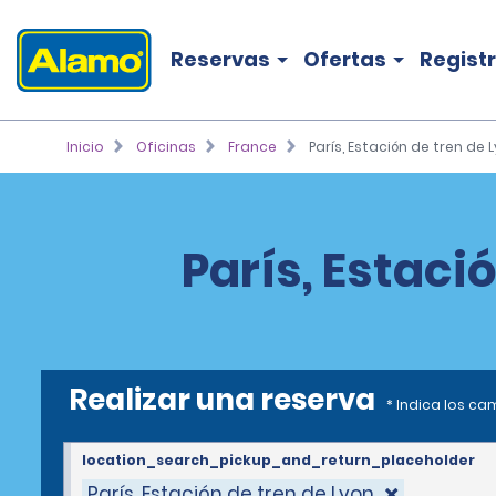
Reservas
Ofertas
Regist
Inicio
Oficinas
France
París, Estación de tren de 
París, Estaci
Realizar una reserva
* Indica los c
location_search_pickup_and_return_placeholder
París, Estación de tren de Lyon