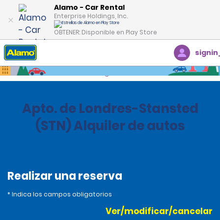
Alamo - Car Rental
Enterprise Holdings, Inc.
OBTENER: Disponible en Play Store
signin
Inicio
Oficinas
United Kingdom
Apto. de Londres-Stansted
(STN) Alquiler de autos
Realizar una reserva
* Indica los campos obligatorios
Ver/modificar/cancelar