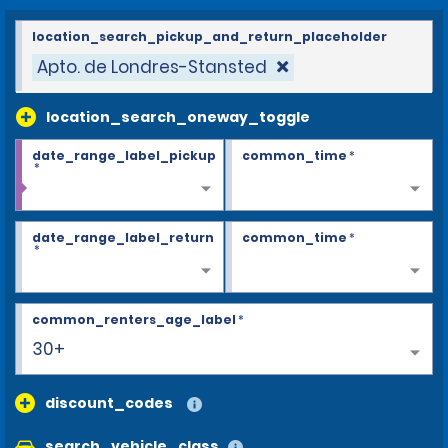
location_search_pickup_and_return_placeholder
Apto. de Londres-Stansted
location_search_oneway_toggle
date_range_label_pickup
common_time
*
*
date_range_label_return
common_time
*
*
common_renters_age_label
*
30+
discount_codes
search_vehicle_class