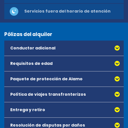
Servicios fuera del horario de atención
Pólizas del alquiler
Conductor adicional
Requisitos de edad
Paquete de protección de Alamo
Política de viajes transfronterizos
Entrega y retiro
Solo se puede conducir sin restricciones dentro de
Guatemala. Los arrendatarios pueden ingresar a El
Salvador, Honduras y Nicaragua. Sin embargo, se deben
Resolución de disputas por daños