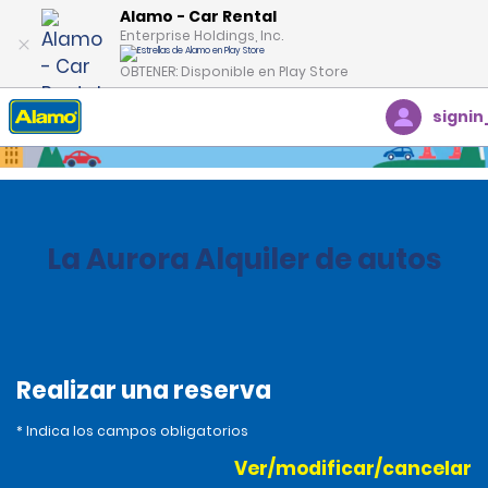
Alamo - Car Rental
Enterprise Holdings, Inc.
OBTENER: Disponible en Play Store
signin
Inicio
Oficinas
Guatemala
La Aurora Alquiler de autos
Realizar una reserva
* Indica los campos obligatorios
Ver/modificar/cancelar