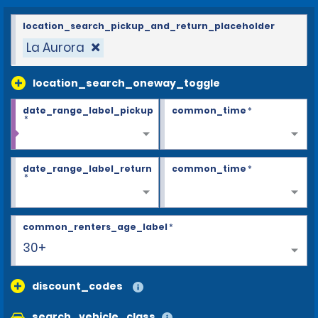
location_search_pickup_and_return_placeholder
La Aurora
location_search_oneway_toggle
date_range_label_pickup
common_time
*
*
date_range_label_return
common_time
*
*
common_renters_age_label
*
30+
discount_codes
search_vehicle_class