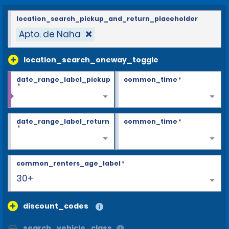
location_search_pickup_and_return_placeholder
Apto. de Naha
location_search_oneway_toggle
date_range_label_pickup
common_time
*
*
date_range_label_return
common_time
*
*
common_renters_age_label
*
30+
discount_codes
search_vehicle_class