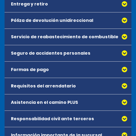
Entrega y retiro
Póliza de devolución unidireccional
Servicio de reabastecimiento de combustible
Seguro de accidentes personales
Formas de pago
Requisitos del arrendatario
Asistencia en el camino PLUS
Todos los conductores deben cumplir con los requisitos de
edad mínima establecidos por la oficina.
Responsabilidad civil ante terceros
Los arrendatarios deben presentar una tarjeta de crédito
principal a su nombre en el momento del alquiler.
Información importante de la sucursal