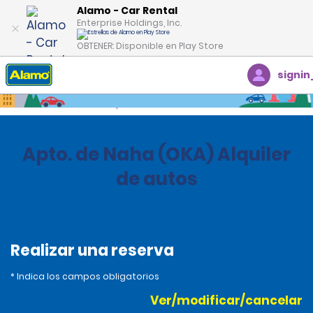
Alamo - Car Rental
Enterprise Holdings, Inc.
OBTENER: Disponible en Play Store
signin
Inicio
Oficinas
Japan
Apto. de Naha (OKA) Alquiler
de autos
Realizar una reserva
* Indica los campos obligatorios
Ver/modificar/cancelar