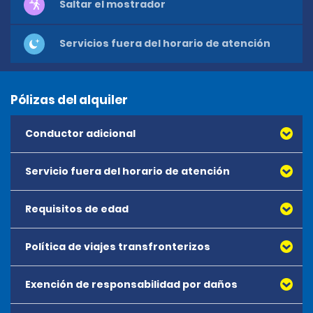
Saltar el mostrador
Servicios fuera del horario de atención
Pólizas del alquiler
Conductor adicional
Servicio fuera del horario de atención
Requisitos de edad
No hay disponibilidad de reservas fuera del horario de
atención.
Política de viajes transfronterizos
La edad mínima para alquilar cualquier vehículo es de
18 años. No existe un límite máximo de edad de
alquiler.
Exención de responsabilidad por daños