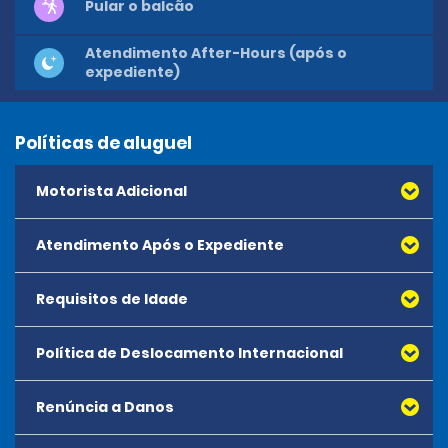
Pular o balcão
Atendimento After-Hours (após o
expediente)
Políticas de aluguel
Motorista Adicional
Atendimento Após o Expediente
Requisitos de Idade
Reservas após o expediente não estão disponíveis.
Política de Deslocamento Internacional
A idade mínima para alugar todos os veículos é 18
anos. Não há idade máxima para aluguel.
Renúncia a Danos