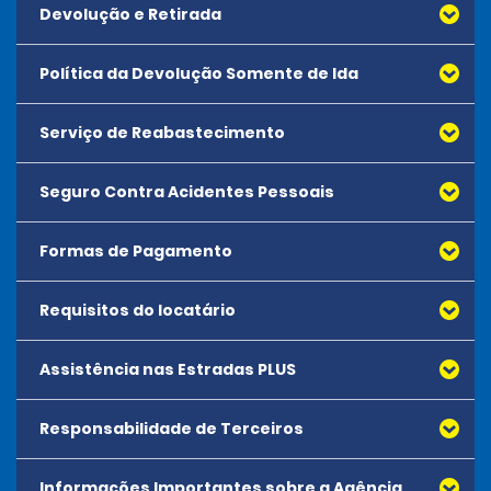
Devolução e Retirada
Política da Devolução Somente de Ida
Serviço de Reabastecimento
Seguro Contra Acidentes Pessoais
Formas de Pagamento
Requisitos do locatário
Assistência nas Estradas PLUS
Todos os motoristas devem atender aos requisitos de
idade mínima da agência.
Responsabilidade de Terceiros
Os locatários devem apresentar um cartão de crédito
aceito que esteja em nome do locatário no momento do
Informações Importantes sobre a Agência
aluguel.