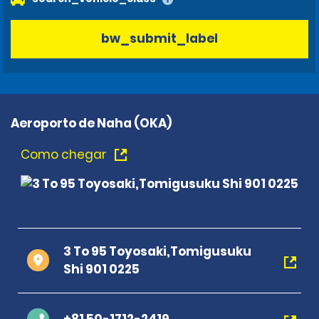
bw_submit_label
Aeroporto de Naha (OKA)
Como chegar
3 To 95 Toyosaki,Tomigusuku
Shi 901 0225