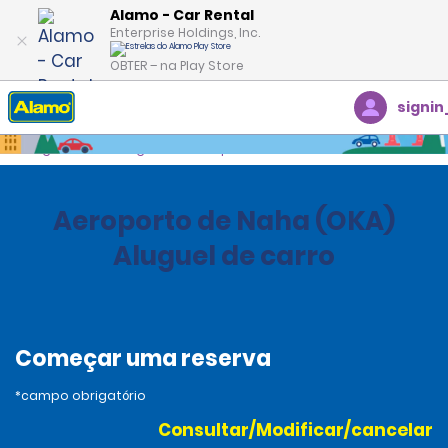
Alamo - Car Rental
Enterprise Holdings, Inc.
OBTER – na Play Store
signin
Página inicial
Agências
Japan
Aeroporto de Naha (OKA)
Aluguel de carro
Começar uma reserva
*campo obrigatório
Consultar/Modificar/cancelar