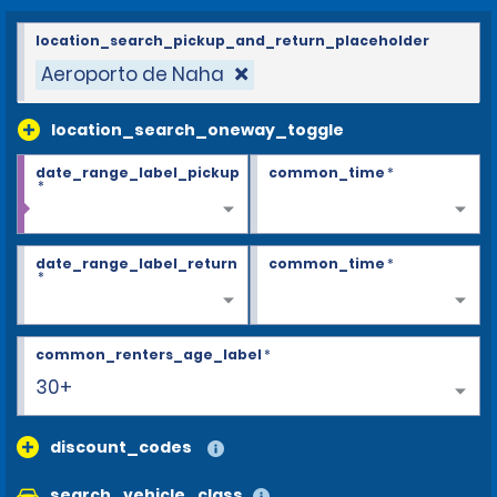
location_search_pickup_and_return_placeholder
Aeroporto de Naha
location_search_oneway_toggle
date_range_label_pickup
common_time
*
*
date_range_label_return
common_time
*
*
common_renters_age_label
*
30+
discount_codes
search_vehicle_class