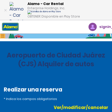
Alamo - Car Rental
Enterprise Holdings, Inc.
OBTENER: Disponible en Play Store
signin
Inicio
Oficinas
México
Aeropuerto de Ciudad Juárez
(CJS) Alquiler de autos
Realizar una reserva
* Indica los campos obligatorios
Ver/modificar/cancelar