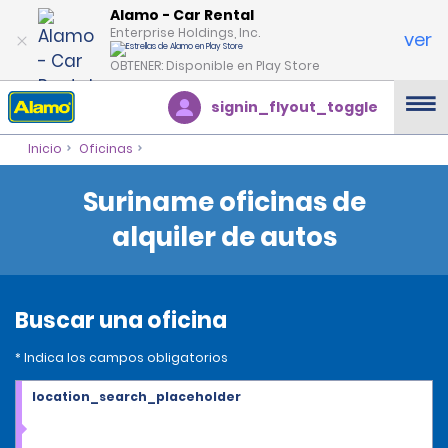
Alamo - Car Rental
Enterprise Holdings, Inc.
ver
OBTENER: Disponible en Play Store
signin_flyout_toggle
Inicio
Oficinas
Suriname oficinas de
alquiler de autos
Buscar una oficina
* Indica los campos obligatorios
location_search_placeholder