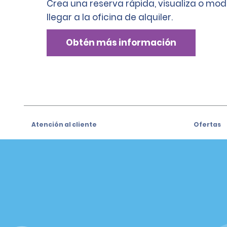
Crea una reserva rápida, visualiza o mod
llegar a la oficina de alquiler.
Obtén más información
Atención al cliente
Ofertas
Atención al cliente
Ofertas
Help & FAQs
Regístrat
especiale
Customers with Disabilities
Alamo Ins
Reservas
Alamo In
Realizar una reserva