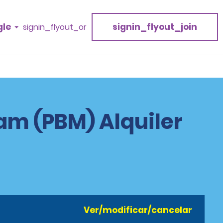
gle
signin_flyout_join
signin_flyout_or
nam (PBM) Alquiler
Ver/modificar/cancelar