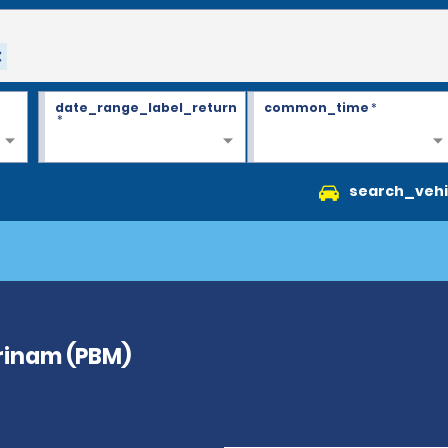
date_range_label_return
common_time
*
*
search_vehi
urinam (PBM)