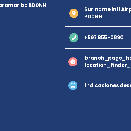
Suriname Intl Ai
BD0NH
+597 855-0890
branch_page_ho
location_finder
Indicaciones des