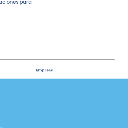
caciones para
Empresa
Acerca de Alamo
ivos
Oportunidades laborales
Autos usados
Aplicación de Alamo
Política / Mapa del sitio