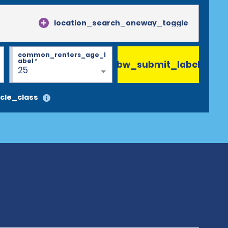
location_search_oneway_toggle
common_renters_age_l
abel
*
bw_submit_label
25
cle_class