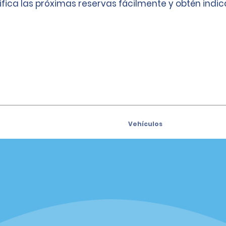
ifica las próximas reservas fácilmente y obtén indi
Vehículos
Coches
e para recibir las ofertas
Vehículos utilitarios deport
s por correo electrónico
(SUV)
Camiones
iders
Vans
siders
Oficinas