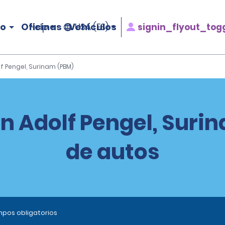
ro
Oficinas
Vehículos
signin_flyout_tog
Help
USA (ES)
lf Pengel, Surinam (PBM)
an Adolf Pengel, Suri
de autos
ampos obligatorios