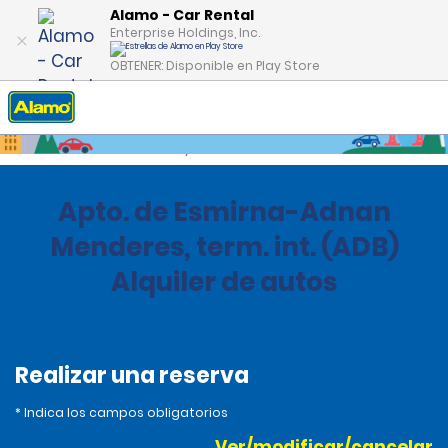
Alamo - Car Rental
Enterprise Holdings, Inc.
OBTENER: Disponible en Play Store
Inicio
Oficinas
Turkey
Apto. de Esmirna-Adnan
Menderes, term. int. (ADB)
Alquiler de autos
Realizar una reserva
* Indica los campos obligatorios
Ver/modificar/cancelar