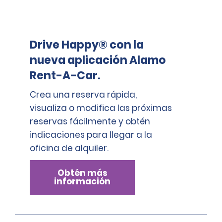
Montos de excedentes aplicables por categoría:
Drive Happy® con la
Mini, Económico, Compacto, Intermedio: 600 EUR
nueva aplicación Alamo
Minivan de pasajeros, tamaño estándar y grande: 
900 EUR
Rent-A-Car.
Élite intermedio, Premium y Vehículo de transporte 
Crea una reserva rápida,
para personas: 1400 EUR
visualiza o modifica las próximas
Elite premium, De lujo y Elite de lujo, Vehículo grande de 
reservas fácilmente y obtén
transporte para personas: 1600 EUR
indicaciones para llegar a la
oficina de alquiler.
Obtén más
información