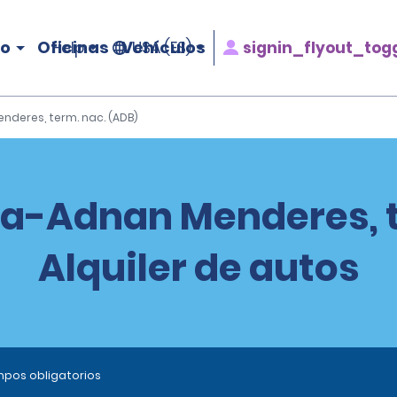
ro
Oficinas
Vehículos
signin_flyout_tog
Help
USA (ES)
nderes, term. nac. (ADB)
na-Adnan Menderes, t
Alquiler de autos
ampos obligatorios