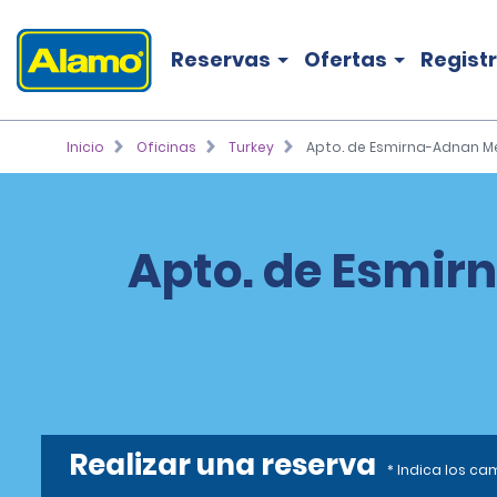
Reservas
Ofertas
Regist
Inicio
Oficinas
Turkey
Apto. de Esmirna-Adnan Me
Apto. de Esmir
Realizar una reserva
* Indica los c