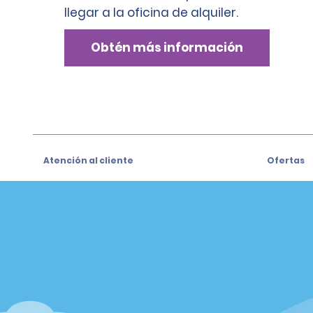
llegar a la oficina de alquiler.
Obtén más información
Atención al cliente
Ofertas
Atención al cliente
Ofertas
Help & FAQs
Regístrat
especiale
Customers with Disabilities
Alamo Ins
Reservas
Alamo In
Realizar una reserva
Iniciar se
Ver/Modificar/Cancelar Ofertas