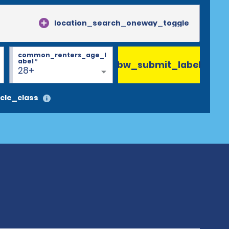
location_search_oneway_toggle
common_renters_age_l
abel
*
bw_submit_label
28+
cle_class