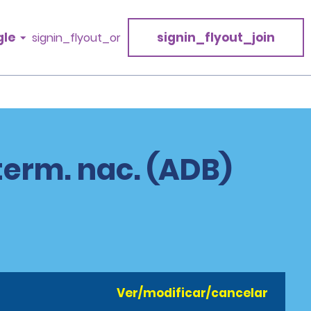
gle
signin_flyout_join
signin_flyout_or
erm. nac. (ADB)
Ver/modificar/cancelar