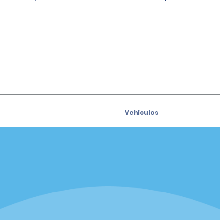
Vehículos
Coches
e para recibir las ofertas
Vehículos utilitarios deport
s por correo electrónico
(SUV)
Camiones
iders
Vans
siders
Oficinas
sión