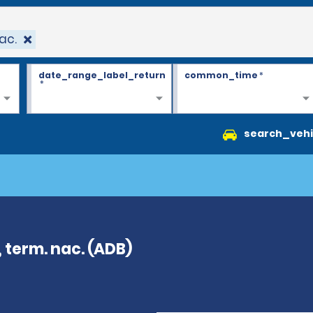
ac.
date_range_label_return
common_time
*
*
search_vehi
term. nac. (ADB)