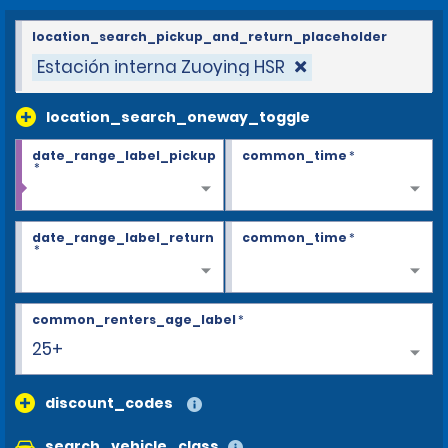
location_search_pickup_and_return_placeholder
Estación interna Zuoying HSR
location_search_oneway_toggle
date_range_label_pickup
common_time
*
*
date_range_label_return
common_time
*
*
common_renters_age_label
*
25+
discount_codes
search_vehicle_class