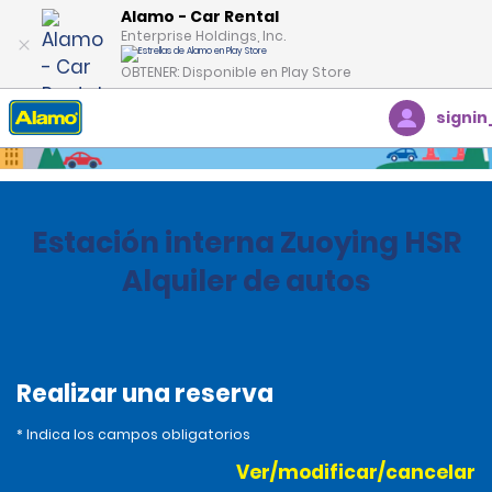
Alamo - Car Rental
Enterprise Holdings, Inc.
OBTENER: Disponible en Play Store
signin
Inicio
Oficinas
Estación interna Zuoying HSR
Alquiler de autos
Realizar una reserva
* Indica los campos obligatorios
Ver/modificar/cancelar