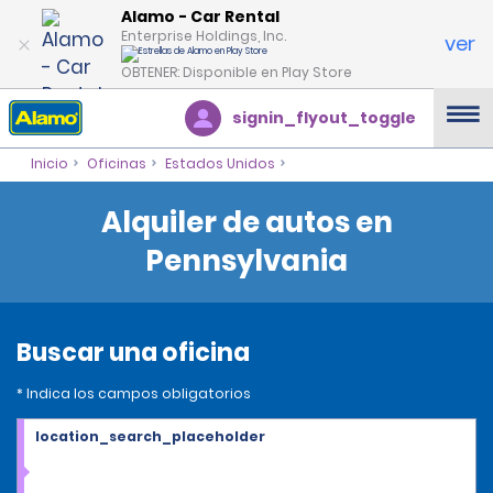
Alamo - Car Rental
Enterprise Holdings, Inc.
ver
OBTENER: Disponible en Play Store
signin_flyout_toggle
Inicio
Oficinas
Estados Unidos
Alquiler de autos en
Pennsylvania
Buscar una oficina
* Indica los campos obligatorios
location_search_placeholder