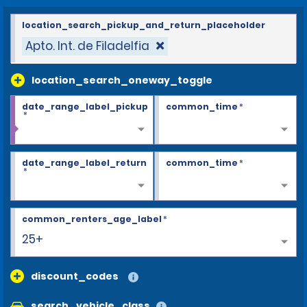
location_search_pickup_and_return_placeholder
Apto. Int. de Filadelfia
location_search_oneway_toggle
date_range_label_pickup
common_time
*
*
date_range_label_return
common_time
*
*
common_renters_age_label
*
25+
discount_codes
search_vehicle_class