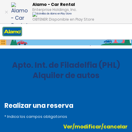
Alamo - Car Rental
Enterprise Holdings, Inc.
OBTENER: Disponible en Play Store
Inicio
Oficinas
Estados Unidos
Pennsylvania
Apto. Int. de Filadelfia (PHL)
Alquiler de autos
Realizar una reserva
* Indica los campos obligatorios
Ver/modificar/cancelar