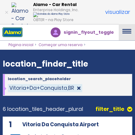
location_finder_title
Alamo - Car Rental
Enterprise Holdings, Inc.
visualizar
OBTER – na Play Store
signin_flyout_toggle
Página inicial
Começar uma reserva
location_finder_title
location_search_placeholder
Vitoria+Da+Conquista,BR
6 location_tiles_header_plural
filter_title
1
Vitoria Da Conquista Airport