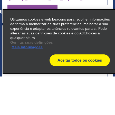
p_locations_tile_link_text
Utilizamos cookies e web beacons para recolher informações
de forma a memorizar as suas preferências, melhorar a sua
experiência e adaptar os anúncios relevantes para si. Pode
5
Vitória Da Conquista
alterar as suas definições de cookies e do AdChoices a
qualquer altura.
common_enterprise_long_name
Gerir as suas definições
Mais Informações
Avenida Bartolomeu De, Gusmao 585
Vitoria Da Conquista 45020 107
Aceitar todos os cookies
map
map_locations_tiles_expand_button
p_locations_tile_link_text
6
Vitoria Da Conquista
common_national_long_name