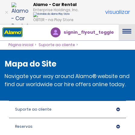
Alamo - Car Rental
Enterprise Holdings, Inc.
visualizar
OBTER – na Play Store
signin_flyout_toggle
Página inicial
Suporte ao cliente
Mapa do Site
Navigate your way around Alamo® website and
find our worldwide car hire offers online today.
Suporte ao cliente
Reservas