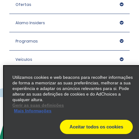
Ofertas
Alamo Insiders
Programas
Veículos
Utilizamos cookies e web beacons para recolher informações
Agências
de forma a memorizar as suas preferências, melhorar a sua
experiência e adaptar os anúncios relevantes para si. Pode
alterar as suas definições de cookies e do AdChoices a
Empresa
qualquer altura.
Gerir as suas definições
Mais Informações
Política / Mapa do Site
Aceitar todos os cookies
© 2026 Enterprise Holdings, Inc. All rights Reserved.