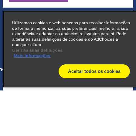
5
Guarulhos Airport
Utilizamos cookies e web beacons para recolher informações
de forma a memorizar as suas preferências, melhorar a sua
Rod Helio Smidt
experiência e adaptar os anúncios relevantes para si. Pode
Guarulhos 07190-100
alterar as suas definições de cookies e do AdChoices a
qualquer altura.
Gerir as suas definições
map_locations_tiles_expand_button
Mais Informações
ap_locations_tile_link_text
Aceitar todos os cookies
map
6
Guarulhos
Avenida Paulo Faccini 240
Guarulhos 07111 000
map_locations_tiles_expand_button