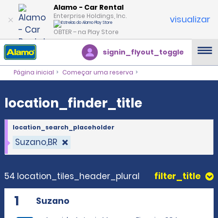
location_finder_title
Alamo - Car Rental
Enterprise Holdings, Inc.
visualizar
OBTER – na Play Store
signin_flyout_toggle
Página inicial
Começar uma reserva
location_finder_title
location_search_placeholder
Suzano,BR
54 location_tiles_header_plural
filter_title
1
Suzano