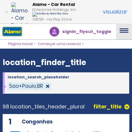
location_finder_title
Alamo - Car Rental
Enterprise Holdings, Inc.
visualizar
OBTER – na Play Store
signin_flyout_toggle
Página inicial
Começar uma reserva
location_finder_title
location_search_placeholder
Sao+Paulo,BR
98 location_tiles_header_plural
filter_title
1
Congonhas