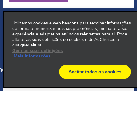
5
Ricardo Jafet
Utilizamos cookies e web beacons para recolher informações
de forma a memorizar as suas preferências, melhorar a sua
Avenida Professor Abraao De, Morais 2115
experiência e adaptar os anúncios relevantes para si. Pode
Sao Paulo 04123 011
alterar as suas definições de cookies e do AdChoices a
qualquer altura.
Gerir as suas definições
map_locations_tiles_expand_button
Mais Informações
ap_locations_tile_link_text
Aceitar todos os cookies
map
6
Juscelino Kubitschek
Avenida Pres Juscelino, Kubitschek 251
Sao Paulo 04543 010
map_locations_tiles_expand_button