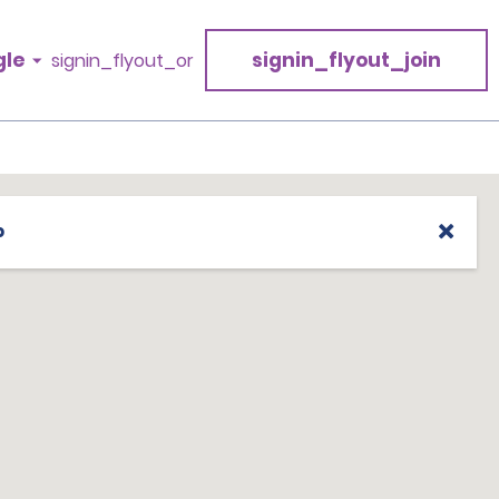
gle
signin_flyout_join
signin_flyout_or
p