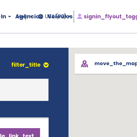
In
Agências
Veículos
signin_flyout_tog
Help
USA (PT)
move_the_ma
filter_title
le_link_text