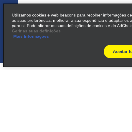
6
Las Catalinas
map_locations_ti
Utilizamos cookies e web beacons para recolher informações d
as suas preferências, melhorar a sua experiência e adaptar os 
para si. Pode alterar as suas definições de cookies e do AdChoic
Las Catalinas
Gerir as suas definições
map_locations_tiles_ex
Playa Danta 50304
Mais Informações
Aceitar t
7
JW Marriott Guanacaste
map_locations_t
common_enterprise_long_name
In Jw Marriott Hotel, Hacienda
Pinilla
Suporte ao cliente
Ofertas
map_locations_tile
Tamarindo 50309
Suporte ao cliente
Ofertas
Ajuda e Perguntas Frequentes
Registre-
e-mail
Clientes com Necessidades
8
JW Marriott Guanacaste
Especiais