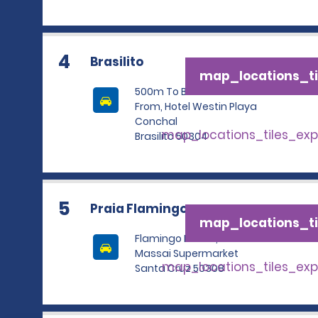
4
Brasilito
map_locations_ti
500m To Brasilito Beach
From, Hotel Westin Playa
Conchal
map_locations_tiles_ex
Brasilito 50304
5
Praia Flamingo
map_locations_ti
Flamingo Beach, Next To
Massai Supermarket
map_locations_tiles_ex
Santa Cruz 50308