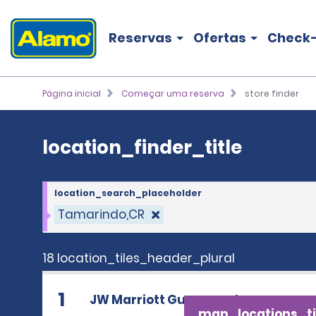
location_finder_title
Reservas
Ofertas
Check-
Página inicial
Começar uma reserva
store finder
location_finder_title
location_search_placeholder
Tamarindo,CR
18 location_tiles_header_plural
1
JW Marriott Guanacaste
map_locations_ti