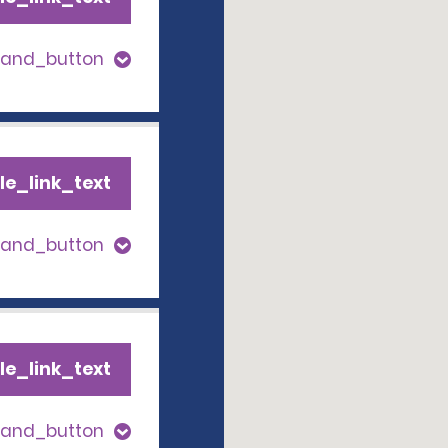
pand_button
le_link_text
pand_button
le_link_text
pand_button