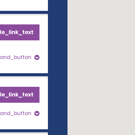
le_link_text
pand_button
le_link_text
pand_button