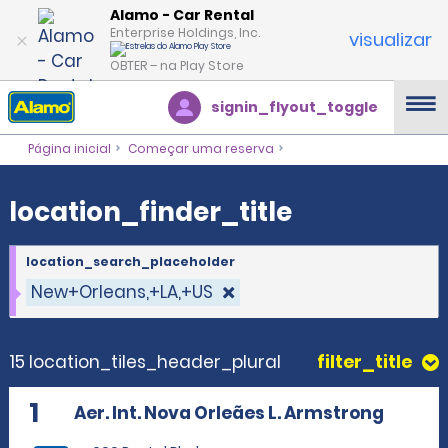
location_finder_title
Alamo - Car Rental
Enterprise Holdings, Inc.
visualizar
OBTER – na Play Store
signin_flyout_toggle
Página inicial
Começar uma reserva
location_finder_title
location_search_placeholder
New+Orleans,+LA,+US
15 location_tiles_header_plural
filter_title
1
Aer. Int. Nova Orleães L. Armstrong