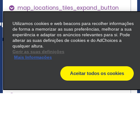
map_locations_tiles_expand_button
p_locations_tile_link_text
Utilizamos cookies e web beacons para recolher informações
de forma a memorizar as suas preferências, melhorar a sua
experiência e adaptar os anúncios relevantes para si. Pode
alterar as suas definições de cookies e do AdChoices a
5
qualquer altura.
Gretna
Gerir as suas definições
Mais Informações
common_enterprise_long_name
928.5 Westbank Exprssway
Aceitar todos os cookies
Gretna, LA 70053
map
map_locations_tiles_expand_button
p_locations_tile_link_text
6
Nova Orleans, N. Chef Hwy.