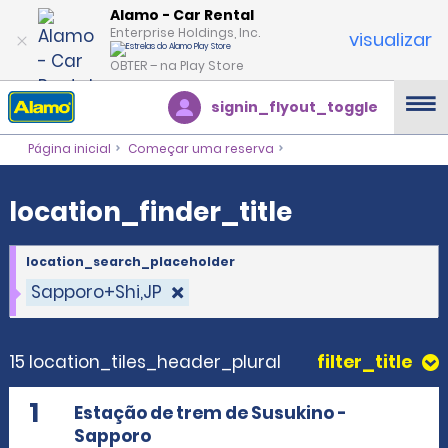
location_finder_title
Alamo - Car Rental
Enterprise Holdings, Inc.
visualizar
OBTER – na Play Store
signin_flyout_toggle
Página inicial
Começar uma reserva
location_finder_title
location_search_placeholder
Sapporo+Shi,JP
15 location_tiles_header_plural
filter_title
1
Estação de trem de Susukino -
Sapporo