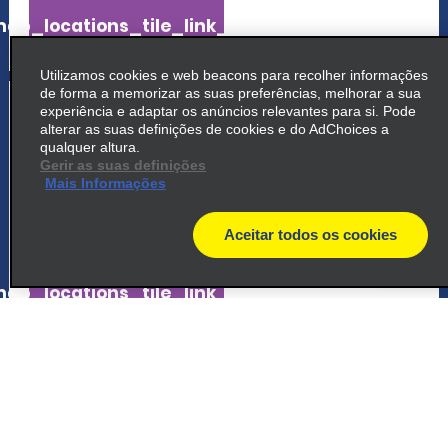
ap_locations_tile_link_text
Utilizamos cookies e web beacons para recolher informações
de forma a memorizar as suas preferências, melhorar a sua
5
Estação Shin Sapporo
experiência e adaptar os anúncios relevantes para si. Pode
alterar as suas definições de cookies e do AdChoices a
Atsubetsu Ku, 1 Atsubetsuchuo 2jo
qualquer altura.
Gerir as suas definições
6chome
Mais Informações
Sapporo Shi 004-0052
Aceitar todos os cookies
map_locations_tiles_expand_button
map
ap_locations_tile_link_text
6
Estação de trem de Susukino -
Sapporo
common_enterprise_long_name