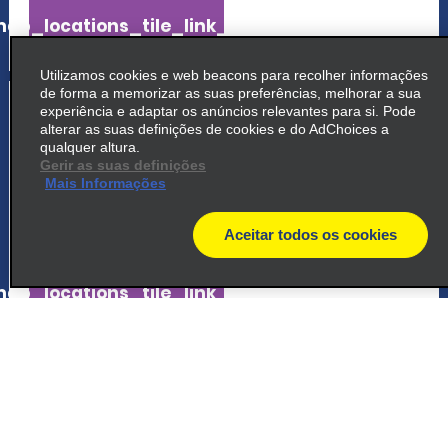
ap_locations_tile_link_text
Utilizamos cookies e web beacons para recolher informações
de forma a memorizar as suas preferências, melhorar a sua
5
Heredia San Francisco
experiência e adaptar os anúncios relevantes para si. Pode
alterar as suas definições de cookies e do AdChoices a
200m West From The School, San
qualquer altura.
Gerir as suas definições
Francisco De Heredia
Mais Informações
San Francisco 40103
Aceitar todos os cookies
map_locations_tiles_expand_button
map
ap_locations_tile_link_text
6
Lindora, Momentum Plaza
At Momemtum Lindora Plaza, In Front Of
Automercado