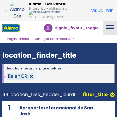
location_finder_title
Alamo - Car Rental
Enterprise Holdings, Inc.
visualizar
OBTER – na Play Store
signin_flyout_toggle
Página inicial
Começar uma reserva
location_finder_title
location_search_placeholder
Belen,CR
46 location_tiles_header_plural
filter_title
1
Aeroporto internacional de San
José