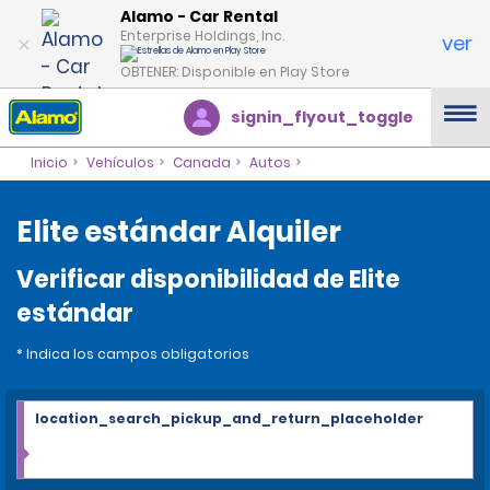
Alamo - Car Rental
Enterprise Holdings, Inc.
ver
OBTENER: Disponible en Play Store
signin_flyout_toggle
Inicio
Vehículos
Canada
Autos
Elite estándar Alquiler
Verificar disponibilidad de Elite
estándar
* Indica los campos obligatorios
location_search_pickup_and_return_placeholder