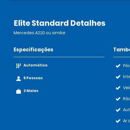
Elite Standard Detalhes
Mercedes A220 ou similar
Especificações
També
Automático
Pil
Int
5 Pessoas
Veí
2 Malas
Rád
Au
Ar 