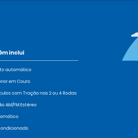
m inclui
oto automático
erior em Couro
culos com Tração nas 2 ou 4 Rodas
io AM/FM Estéreo
tomático
condicionado