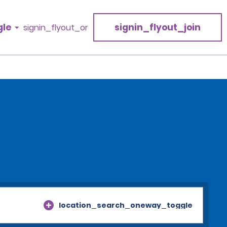
gle
signin_flyout_join
signin_flyout_or
location_search_oneway_toggle