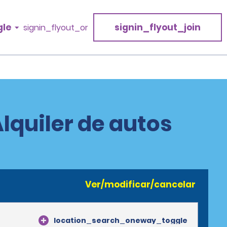
gle
signin_flyout_join
signin_flyout_or
Alquiler de autos
Ver/modificar/cancelar
location_search_oneway_toggle