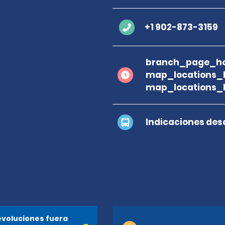
+1 902-873-3159
branch_page_ho
map_locations_
map_locations_b
Indicaciones des
voluciones fuera