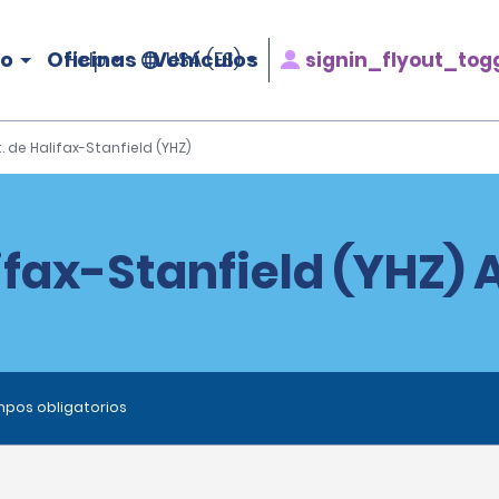
ro
Oficinas
Vehículos
signin_flyout_tog
Help
USA (ES)
t. de Halifax-Stanfield (YHZ)
lifax-Stanfield (YHZ) 
ampos obligatorios