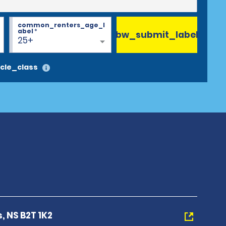
common_renters_age_l
abel
*
bw_submit_label
25+
cle_class
s, NS B2T 1K2