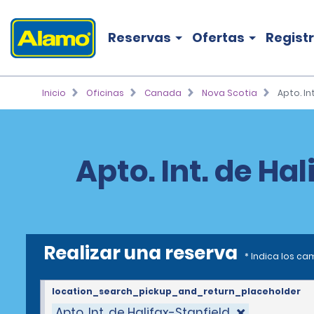
Reservas
Ofertas
Regist
Inicio
Oficinas
Canada
Nova Scotia
Apto. In
Apto. Int. de Ha
Realizar una reserva
* Indica los c
location_search_pickup_and_return_placeholder
Apto. Int. de Halifax-Stanfield