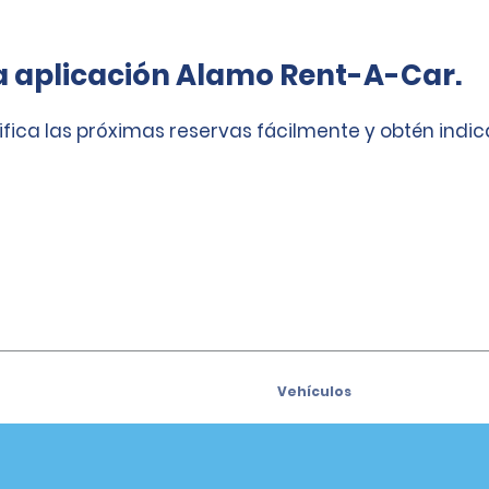
a aplicación Alamo Rent-A-Car.
ifica las próximas reservas fácilmente y obtén indi
Vehículos
Coches
e para recibir las ofertas
Vehículos utilitarios deport