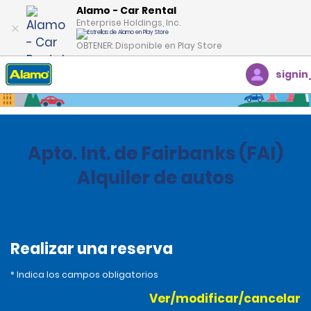
Alamo - Car Rental
Enterprise Holdings, Inc.
OBTENER: Disponible en Play Store
signin
Inicio
Oficinas
Estados Unidos
Alaska
Apto. Int. de Fairbanks (FAI)
Alquiler de autos
Realizar una reserva
* Indica los campos obligatorios
Ver/modificar/cancelar