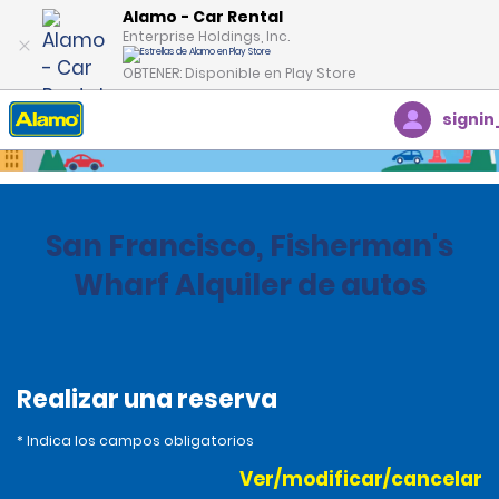
Alamo - Car Rental
Enterprise Holdings, Inc.
OBTENER: Disponible en Play Store
signin
Inicio
Oficinas
Estados Unidos
California
San Francisco, Fisherman's
Wharf Alquiler de autos
Realizar una reserva
* Indica los campos obligatorios
Ver/modificar/cancelar